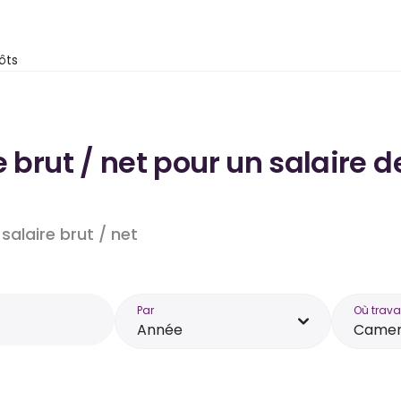
ôts
re brut / net pour un salair
salaire brut / net
Par
Où trava
Année
Camer