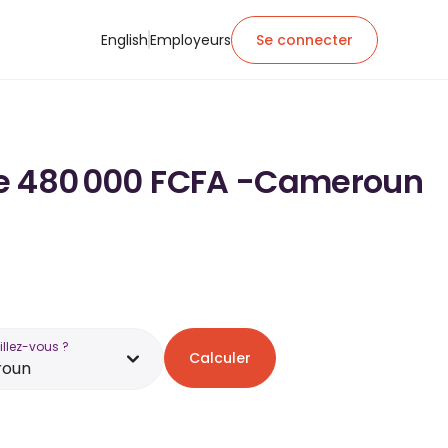
English
Employeurs
Se connecter
e de 480 000 FCFA -Cameroun
illez-vous ?
Calculer
oun