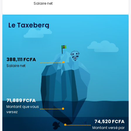
Salaire net
Le Taxeberg
388,111 FCFA
Salaire net
71,889 FCFA
Montant que vous
versez
74,520 FCFA
Montant versé par